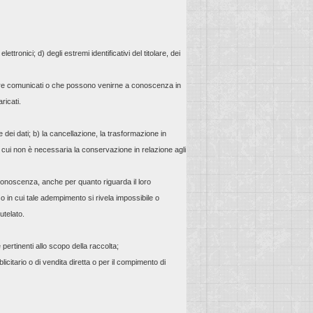
ettronici; d) degli estremi identificativi del titolare, dei
essere comunicati o che possono venirne a conoscenza in
ricati.
 dei dati; b) la cancellazione, la trasformazione in
 di cui non è necessaria la conservazione in relazione agli
a conoscenza, anche per quanto riguarda il loro
aso in cui tale adempimento si rivela impossibile o
utelato.
 pertinenti allo scopo della raccolta;
blicitario o di vendita diretta o per il compimento di