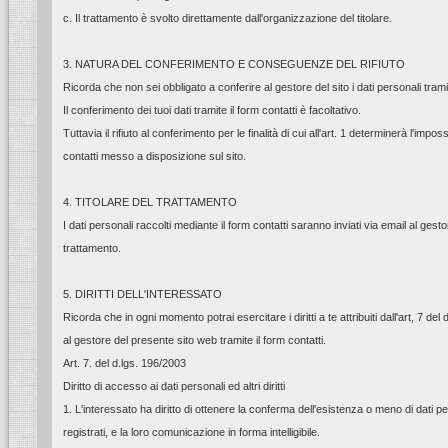
c. Il trattamento è svolto direttamente dall'organizzazione del titolare.
3. NATURA DEL CONFERIMENTO E CONSEGUENZE DEL RIFIUTO
Ricorda che non sei obbligato a conferire al gestore del sito i dati personali tramit
Il conferimento dei tuoi dati tramite il form contatti è facoltativo.
Tuttavia il rifiuto al conferimento per le finalità di cui all'art. 1 determinerà l'impos
contatti messo a disposizione sul sito.
4. TITOLARE DEL TRATTAMENTO
I dati personali raccolti mediante il form contatti saranno inviati via email al gest
trattamento.
5. DIRITTI DELL'INTERESSATO
Ricorda che in ogni momento potrai esercitare i diritti a te attribuiti dall'art, 7 d
al gestore del presente sito web tramite il form contatti.
Art. 7. del d.lgs. 196/2003
Diritto di accesso ai dati personali ed altri diritti
1. L'interessato ha diritto di ottenere la conferma dell'esistenza o meno di dati
registrati, e la loro comunicazione in forma intelligibile.