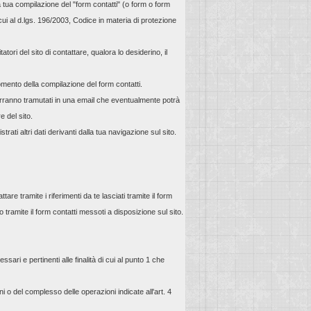
a tua compilazione del "form contatti" (o form o form
i cui al d.lgs. 196/2003, Codice in materia di protezione
atori del sito di contattare, qualora lo desiderino, il
momento della compilazione del form contatti.
 verranno tramutati in una email che eventualmente potrà
e del sito.
trati altri dati derivanti dalla tua navigazione sul sito.
tare tramite i riferimenti da te lasciati tramite il form
tramite il form contatti messoti a disposizione sul sito.
sari e pertinenti alle finalità di cui al punto 1 che
ni o del complesso delle operazioni indicate all'art. 4