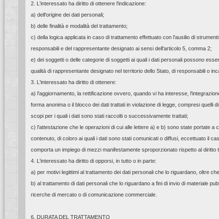
2. L'interessato ha diritto di ottenere l'indicazione:
a) dell'origine dei dati personali;
b) delle finalità e modalità del trattamento;
c) della logica applicata in caso di trattamento effettuato con l'ausilio di strumenti el
responsabili e del rappresentante designato ai sensi dell'articolo 5, comma 2;
e) dei soggetti o delle categorie di soggetti ai quali i dati personali possono 
qualità di rappresentante designato nel territorio dello Stato, di responsabili o inca
3. L'interessato ha diritto di ottenere:
a) l'aggiornamento, la rettificazione ovvero, quando vi ha interesse, l'integrazione
forma anonima o il blocco dei dati trattati in violazione di legge, compresi quelli
scopi per i quali i dati sono stati raccolti o successivamente trattati;
c) l'attestazione che le operazioni di cui alle lettere a) e b) sono state portate 
contenuto, di coloro ai quali i dati sono stati comunicati o diffusi, eccettuato il c
comporta un impiego di mezzi manifestamente sproporzionato rispetto al diritto t
4. L'interessato ha diritto di opporsi, in tutto o in parte:
a) per motivi legittimi al trattamento dei dati personali che lo riguardano, oltre che
b) al trattamento di dati personali che lo riguardano a fini di invio di materiale pub
ricerche di mercato o di comunicazione commerciale.
6. DURATA DEL TRATTAMENTO